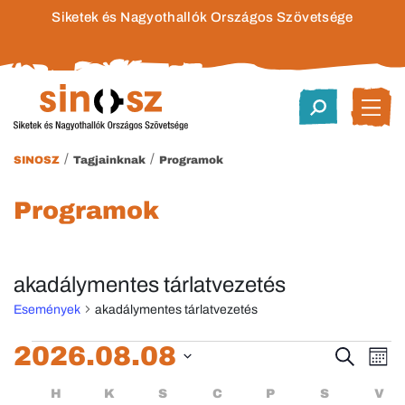
Siketek és Nagyothallók Országos Szövetsége
/
/
SINOSZ
Tagjainknak
Programok
Programok
akadálymentes tárlatvezetés
Események
akadálymentes tárlatvezetés
Események
2026.08.08
Esem
E
Keresett
Hóna
kifejezés
Dátum
né
keres
Események
HÉTFŐ
KEDD
SZERDA
CSÜTÖRTÖK
PÉNTEK
SZOMBA
H
K
S
C
P
S
V
kiválasztása.