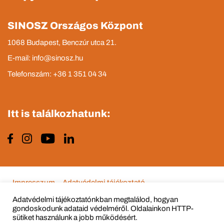
SINOSZ Országos Központ
1068 Budapest, Benczúr utca 21.
E-mail: info@sinosz.hu
Telefonszám: +36 1 351 04 34
Itt is találkozhatunk:
Impresszum
Adatvédelmi tájékoztató
Adatvédelmi tájékoztatónkban megtalálod, hogyan
gondoskodunk adataid védelméről. Oldalainkon HTTP-
sütiket használunk a jobb működésért.