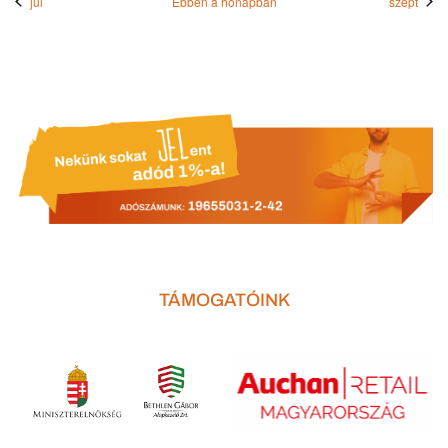
júl
Ebben a hónapban
szept
TÁMOGATÓINK