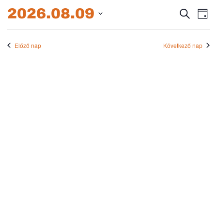
2026.08.09.
2026.08.09
Esem
E
Keresett
Nap
kifejezés
Dátum
né
keres
kiválasztása.
na
Előző nap
Következő nap
és
nézet
válas