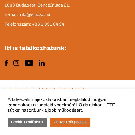
1068 Budapest, Benczúr utca 21.
E-mail: info@sinosz.hu
Telefonszám: +36 1 351 04 34
Itt is találkozhatunk:
Impresszum
Adatvédelmi tájékoztató
Adatvédelmi tájékoztatónkban megtalálod, hogyan
gondoskodunk adataid védelméről. Oldalainkon HTTP-
sütiket használunk a jobb működésért.
© Copyright 2015 - 2022 All Rights Reserved
Cookie Beállítások
Összes elfogadása