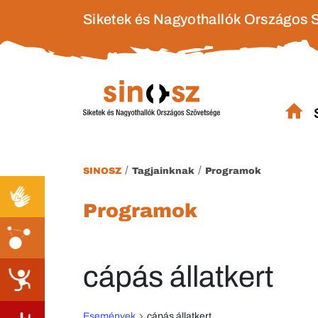
Siketek és Nagyothallók Országos 
/
/
SINOSZ
Tagjainknak
Programok
Programok
cápás állatkert
Események
cápás állatkert