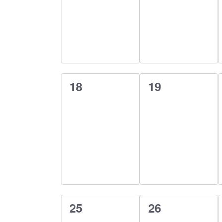
0
0
18
19
esemény,
esemény,
0
0
25
26