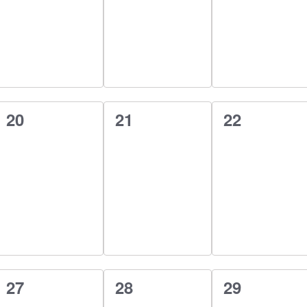
0
0
0
20
21
22
esemény,
esemény,
esemény,
0
0
0
27
28
29