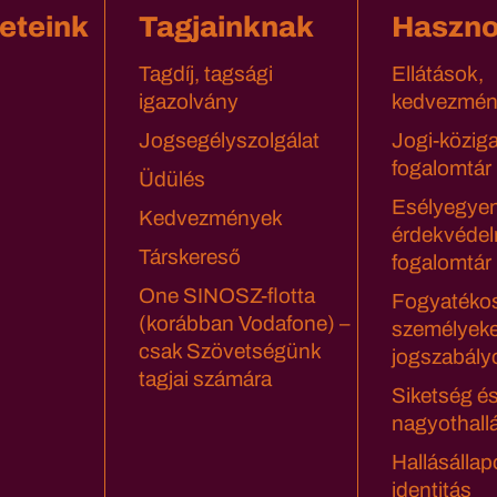
eteink
Tagjainknak
Haszn
Tagdíj, tagsági
Ellátások,
igazolvány
kedvezmén
Jogsegélyszolgálat
Jogi-közig
fogalomtár
Üdülés
Esélyegyen
Kedvezmények
érdekvédel
Társkereső
fogalomtár
One SINOSZ-flotta
Fogyatéko
(korábban Vodafone) –
személyeke
csak Szövetségünk
jogszabály
tagjai számára
Siketség é
nagyothall
Hallásállap
identitás