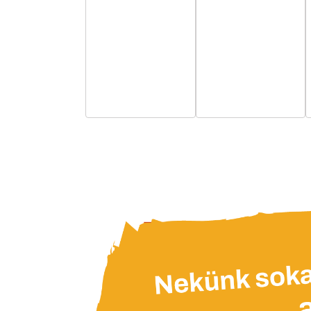
esemény,
esemény,