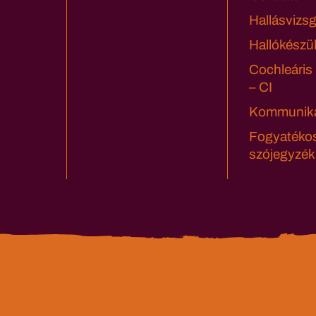
Hallásvizsg
Hallókészü
Cochleáris
– CI
Kommuniká
Fogyatéko
szójegyzék