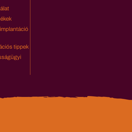
álat
lékek
 implantáció
ciós tippek
sságügyi