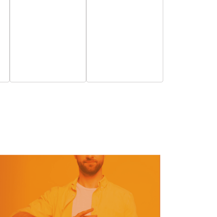
esemény,
esemény,