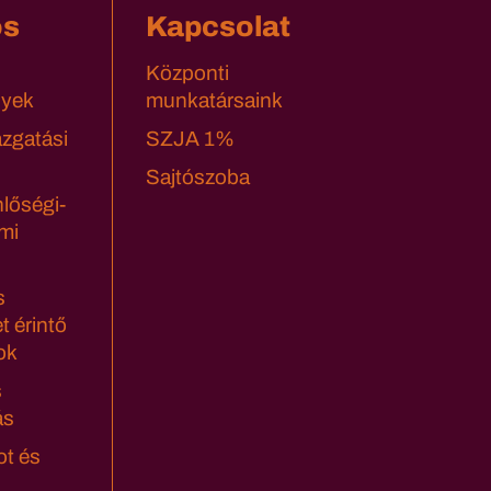
os
Kapcsolat
Központi
yek
munkatársaink
azgatási
SZJA 1%
Sajtószoba
lőségi-
mi
s
t érintő
ok
s
ás
ot és