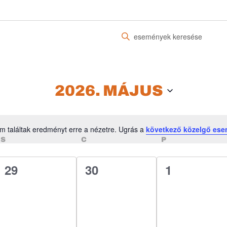
Írja
be
a
keresőszót.
Keresse
2026. MÁJUS
meg
a
Események
m találtak eredményt erre a nézetre. Ugrás a
következő közelgő es
-
Notice
SZERDA
CSÜTÖRTÖK
PÉNTEK
S
C
P
t
a
0
0
0
29
30
1
keresőszóval.
esemény,
esemény,
esemény,