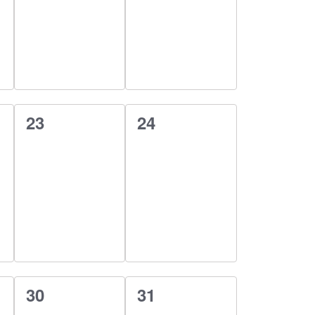
0
0
23
24
esemény,
esemény,
0
0
30
31