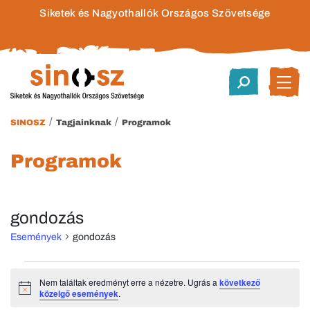
Siketek és Nagyothallók Országos Szövetsége
/
/
SINOSZ
Tagjainknak
Programok
Programok
gondozás
Események
gondozás
Események
Nem találtak eredményt erre a nézetre. Ugrás a
következő
Notice
közelgő események
.