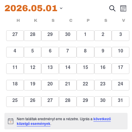
2026.05.01
Esem
E
Keresett
Hóna
kifejezés
Dátum
né
keres
Események
HÉTFŐ
KEDD
SZERDA
CSÜTÖRTÖK
PÉNTEK
SZOMBA
H
K
S
C
P
S
V
kiválasztása.
na
és
naptár
0
0
0
0
0
0
0
27
28
29
30
1
2
3
események
események
események
események
események
események
esem
nézet
0
0
0
0
0
0
0
4
5
6
7
8
9
10
válas
események
események
események
események
események
események
esemé
0
0
0
0
0
0
0
11
12
13
14
15
16
17
események
események
események
események
események
események
esemé
0
0
0
0
0
0
0
18
19
20
21
22
23
24
események
események
események
események
események
események
esemé
0
0
0
0
0
0
0
25
26
27
28
29
30
31
események
események
események
események
események
események
esemé
Nem találtak eredményt erre a nézetre. Ugrás a
következő
Notice
közelgő események
.