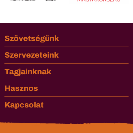
Szövetségünk
Szervezeteink
Tagjainknak
Hasznos
Kapcsolat