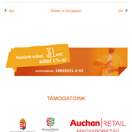
ápr
Ebben a hónapban
jún
TÁMOGATÓINK