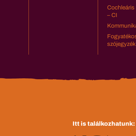
Cochleáris
– CI
Kommuniká
Fogyatéko
szójegyzék
Itt is találkozhatunk: