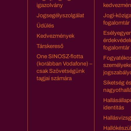
igazolvány
kedvezmén
Jogsegélyszolgálat
Jogi-közig
fogalomtár
Üdülés
Esélyegyen
Kedvezmények
érdekvédel
Társkereső
fogalomtár
One SINOSZ-flotta
Fogyatéko
(korábban Vodafone) –
személyeke
csak Szövetségünk
jogszabály
tagjai számára
Siketség é
nagyothall
Hallásállap
identitás
Hallásvizsg
Hallókészü