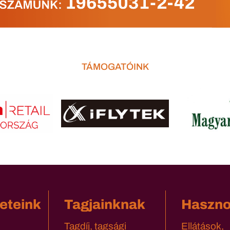
TÁMOGATÓINK
eteink
Tagjainknak
Haszn
Tagdíj, tagsági
Ellátások,