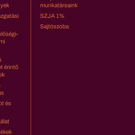
yek
munkatársaink
azgatási
SZJA 1%
Sajtószoba
lőségi-
mi
s
t érintő
ok
s
ás
ot és
álat
lékek