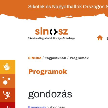
Siketek és Nagyothallók Országos 
/
/
SINOSZ
Tagjainknak
Programok
Programok
gondozás
Események
gondozás