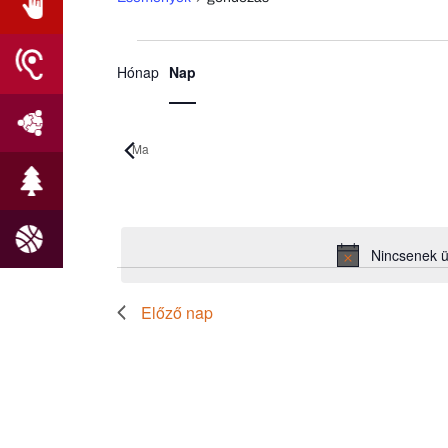
Esemény
Események
Hónap
Nap
nézet
for
navigáció
2026.08.07.
Ma
Dátum
kiválasztása.
Nincsenek 
Előző nap