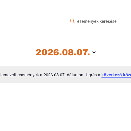
Írja
be
a
keresőszót.
Keresse
2026.08.07.
meg
a
Események
ütemezett események a 2026.08.07. dátumon. Ugrás a
következő köz
-
Notice
t
a
keresőszóval.