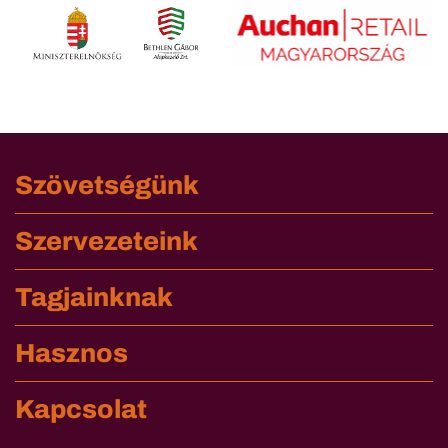
Szövetségünk
Szervezeteink
Tagjainknak
Hasznos
Kapcsolat