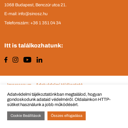
1068 Budapest, Benczúr utca 21.
E-mail: info@sinosz.hu
Telefonszám: +36 1 351 04 34
Itt is találkozhatunk:
Impresszum
Adatvédelmi tájékoztató
Adatvédelmi tájékoztatónkban megtalálod, hogyan
gondoskodunk adataid védelméről. Oldalainkon HTTP-
sütiket használunk a jobb működésért.
© Copyright 2015 - 2022 All Rights Reserved
Cookie Beállítások
Összes elfogadása