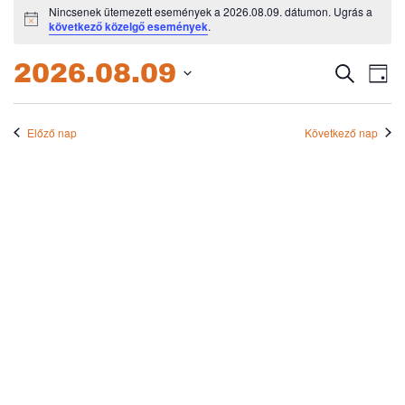
Események
Nincsenek ütemezett események a 2026.08.09. dátumon. Ugrás a
Notice
következő közelgő események
.
for
2026.08.09.
2026.08.09
Esem
E
Keresett
Nap
kifejezés
Dátum
né
keres
kiválasztása.
na
Előző nap
Következő nap
és
nézet
válas