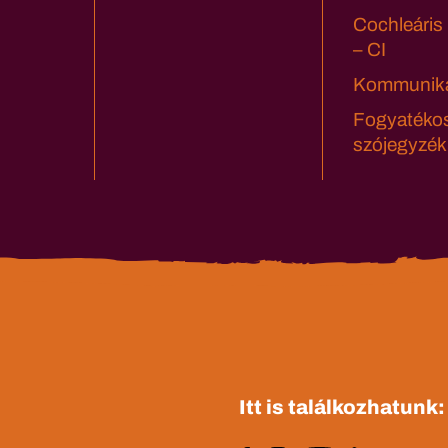
Cochleáris
– CI
Kommuniká
Fogyatéko
szójegyzék
Itt is találkozhatunk: