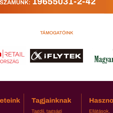
TÁMOGATÓINK
eteink
Tagjainknak
Haszn
Tagdíj, tagsági
Ellátások,