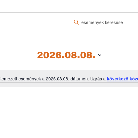
Írja
be
a
keresőszót.
Keresse
2026.08.08.
meg
a
Események
ütemezett események a 2026.08.08. dátumon. Ugrás a
következő köz
-
Notice
t
a
keresőszóval.