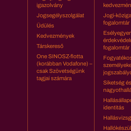
igazolvány
kedvezmén
Jogsegélyszolgálat
Jogi-közig
fogalomtár
Üdülés
Esélyegyen
Kedvezmények
érdekvédel
Társkereső
fogalomtár
One SINOSZ-flotta
Fogyatéko
(korábban Vodafone) –
személyeke
csak Szövetségünk
jogszabály
tagjai számára
Siketség é
nagyothall
Hallásállap
identitás
Hallásvizsg
Hallókészü