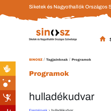
Siketek és Nagyothallók Országos 
/
/
SINOSZ
Tagjainknak
Programok
Programok
hulladékudvar
Események
hulladékudvar