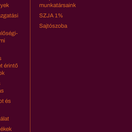
yek
munkatársaink
azgatási
SZJA 1%
Sajtószoba
lőségi-
mi
s
t érintő
ok
s
ás
ot és
álat
lékek