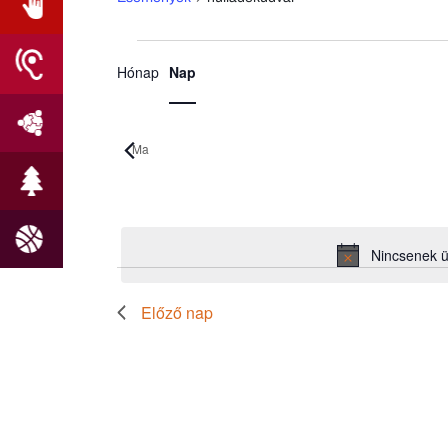
Esemény
Események
Hónap
Nap
nézet
for
navigáció
2026.08.08.
Ma
Dátum
kiválasztása.
Nincsenek 
Előző nap