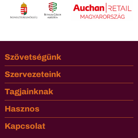
Szövetségünk
Szervezeteink
Tagjainknak
Hasznos
Kapcsolat