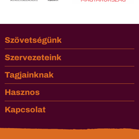
Szövetségünk
Szervezeteink
Tagjainknak
Hasznos
Kapcsolat