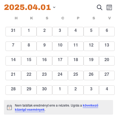
2025.04.01
Esem
E
Keresett
Hóna
kifejezés
Dátum
né
keres
Események
HÉTFŐ
KEDD
SZERDA
CSÜTÖRTÖK
PÉNTEK
SZOMBA
H
K
S
C
P
S
V
kiválasztása.
na
és
naptár
0
0
0
0
0
0
0
31
1
2
3
4
5
6
események
események
események
események
események
események
esem
nézet
0
0
0
0
0
0
0
7
8
9
10
11
12
13
válas
események
események
események
események
események
események
esemé
0
0
0
0
0
0
0
14
15
16
17
18
19
20
események
események
események
események
események
események
esemé
0
0
0
0
0
0
0
21
22
23
24
25
26
27
események
események
események
események
események
események
esemé
0
0
0
0
0
0
0
28
29
30
1
2
3
4
események
események
események
események
események
események
esem
Nem találtak eredményt erre a nézetre. Ugrás a
következő
Notice
közelgő események
.