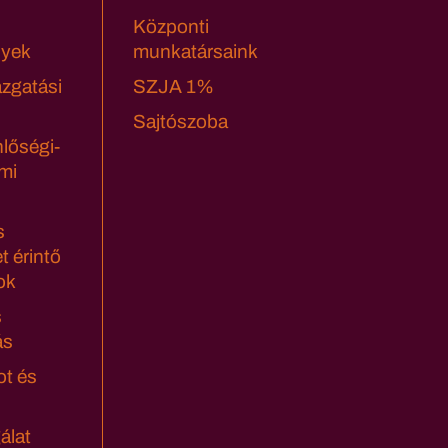
Központi
yek
munkatársaink
azgatási
SZJA 1%
Sajtószoba
lőségi-
mi
s
t érintő
ok
s
ás
ot és
álat