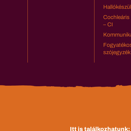
Hallókészü
Cochleáris
– CI
Kommuniká
Fogyatéko
szójegyzék
Itt is találkozhatunk: