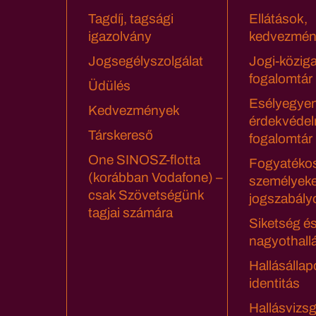
Tagdíj, tagsági
Ellátások,
igazolvány
kedvezmén
Jogsegélyszolgálat
Jogi-közig
fogalomtár
Üdülés
Esélyegyen
Kedvezmények
érdekvédel
Társkereső
fogalomtár
One SINOSZ-flotta
Fogyatéko
(korábban Vodafone) –
személyeke
csak Szövetségünk
jogszabály
tagjai számára
Siketség é
nagyothall
Hallásállap
identitás
Hallásvizsg