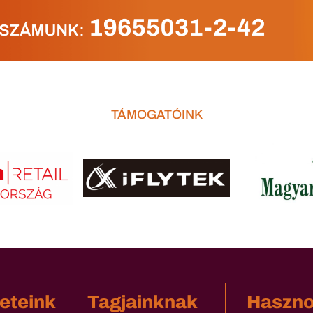
TÁMOGATÓINK
eteink
Tagjainknak
Haszn