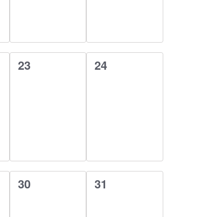
0
0
23
24
esemény,
esemény,
0
0
30
31
esemény,
esemény,