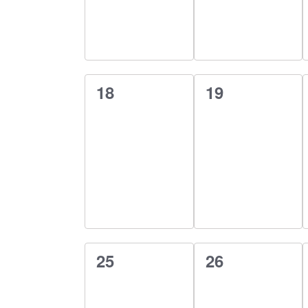
0
0
18
19
esemény,
esemény,
0
0
25
26
esemény,
esemény,