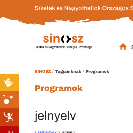
Siketek és Nagyothallók Országos 
/
/
SINOSZ
Tagjainknak
Programok
Programok
jelnyelv
Események
jelnyelv