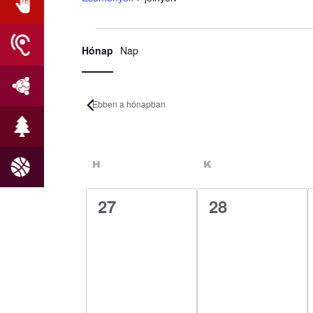
Esemény
Események
Hónap
Nap
nézet
navigáció
Ebben a hónapban
Dátum
kiválasztása.
Események
HÉTFŐ
KEDD
H
K
naptár
0
0
27
28
esemény,
esemény,