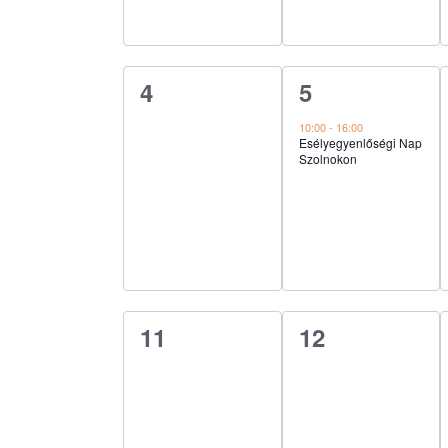
0
1
4
5
esemény,
esemény,
10:00
-
16:00
Esélyegyenlőségi Nap
Szolnokon
0
0
11
12
esemény,
esemény,