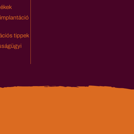
lékek
 implantáció
ciós tippek
sságügyi