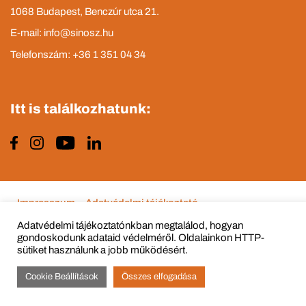
1068 Budapest, Benczúr utca 21.
E-mail: info@sinosz.hu
Telefonszám: +36 1 351 04 34
Itt is találkozhatunk:
Impresszum
Adatvédelmi tájékoztató
Adatvédelmi tájékoztatónkban megtalálod, hogyan
gondoskodunk adataid védelméről. Oldalainkon HTTP-
sütiket használunk a jobb működésért.
© Copyright 2015 - 2022 All Rights Reserved
Cookie Beállítások
Összes elfogadása