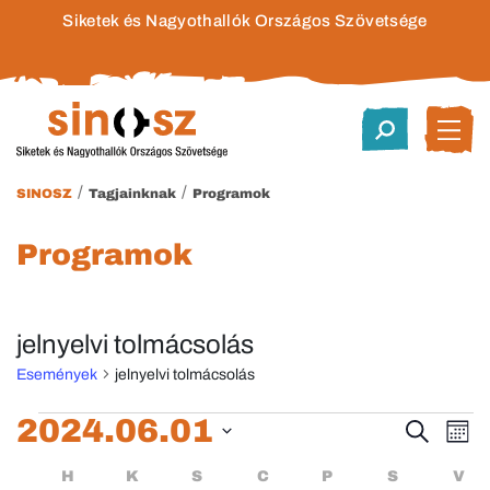
Siketek és Nagyothallók Országos Szövetsége
/
/
SINOSZ
Tagjainknak
Programok
Programok
jelnyelvi tolmácsolás
Események
jelnyelvi tolmácsolás
Események
2024.06.01
Esem
E
Keresett
Hóna
kifejezés
Dátum
né
keres
Események
HÉTFŐ
KEDD
SZERDA
CSÜTÖRTÖK
PÉNTEK
SZOMBA
H
K
S
C
P
S
V
kiválasztása.