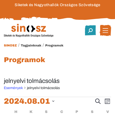
Siketek és Nagyothallók Országos Szövetsége
/
/
SINOSZ
Tagjainknak
Programok
Programok
jelnyelvi tolmácsolás
Események
jelnyelvi tolmácsolás
Események
2024.08.01
Esem
E
Keresett
Hóna
kifejezés
Dátum
né
keres
Események
HÉTFŐ
KEDD
SZERDA
CSÜTÖRTÖK
PÉNTEK
SZOMBA
H
K
S
C
P
S
V
kiválasztása.