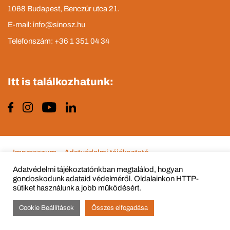
1068 Budapest, Benczúr utca 21.
E-mail: info@sinosz.hu
Telefonszám: +36 1 351 04 34
Itt is találkozhatunk:
Impresszum
Adatvédelmi tájékoztató
Adatvédelmi tájékoztatónkban megtalálod, hogyan
gondoskodunk adataid védelméről. Oldalainkon HTTP-
sütiket használunk a jobb működésért.
© Copyright 2015 - 2022 All Rights Reserved
Cookie Beállítások
Összes elfogadása