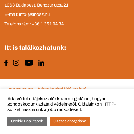
1068 Budapest, Benczúr utca 21.
E-mail: info@sinosz.hu
Telefonszám: +36 1 351 04 34
Itt is találkozhatunk:
Impresszum
Adatvédelmi tájékoztató
Adatvédelmi tájékoztatónkban megtalálod, hogyan
gondoskodunk adataid védelméről. Oldalainkon HTTP-
sütiket használunk a jobb működésért.
© Copyright 2015 - 2022 All Rights Reserved
Cookie Beállítások
Összes elfogadása