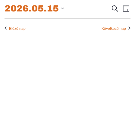
2026.05.15.
2026.05.15
Esem
E
Keresett
Nap
kifejezés
Dátum
né
keres
kiválasztása.
na
Előző nap
Következő nap
és
nézet
válas