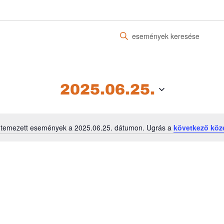
Írja
be
a
keresőszót.
Keresse
2025.06.25.
meg
a
Események
ütemezett események a 2025.06.25. dátumon. Ugrás a
következő köz
-
Notice
t
a
keresőszóval.