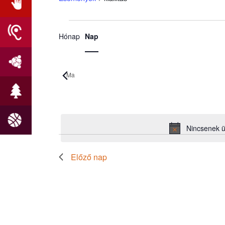
Esemény
Események
Hónap
Nap
nézet
for
navigáció
2025.06.25.
Ma
Dátum
kiválasztása.
Nincsenek 
Előző nap