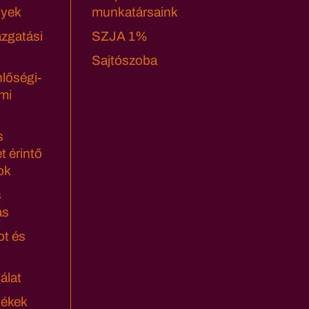
yek
munkatársaink
azgatási
SZJA 1%
Sajtószoba
lőségi-
mi
s
t érintő
ok
s
ás
ot és
álat
lékek