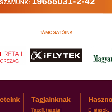
TÁMOGATÓINK
eteink
Tagjainknak
Haszn
Tagdíj, tagsági
Ellátások,