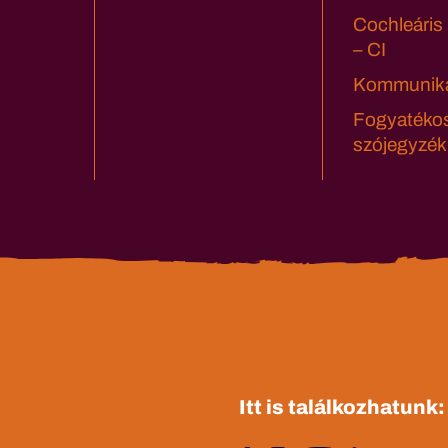
Cochleáris
– CI
Kommuniká
Fogyatéko
szójegyzék
Itt is találkozhatunk: