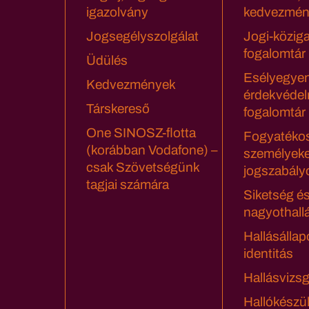
igazolvány
kedvezmén
Jogsegélyszolgálat
Jogi-közig
fogalomtár
Üdülés
Esélyegyen
Kedvezmények
érdekvédel
Társkereső
fogalomtár
One SINOSZ-flotta
Fogyatéko
(korábban Vodafone) –
személyeke
csak Szövetségünk
jogszabály
tagjai számára
Siketség é
nagyothall
Hallásállap
identitás
Hallásvizsg
Hallókészü