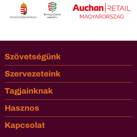
Szövetségünk
Szervezeteink
Tagjainknak
Hasznos
Kapcsolat