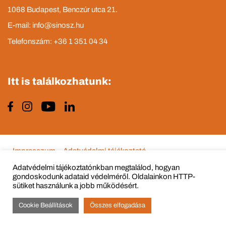
1068 Budapest, Benczúr utca 21.
E-mail: info@sinosz.hu
Telefonszám: +36 1 351 04 34
Itt is találkozhatunk:
Impresszum
Adatvédelmi tájékoztató
Adatvédelmi tájékoztatónkban megtalálod, hogyan
gondoskodunk adataid védelméről. Oldalainkon HTTP-
sütiket használunk a jobb működésért.
© Copyright 2015 - 2022 All Rights Reserved
Cookie Beállítások
Összes elfogadása