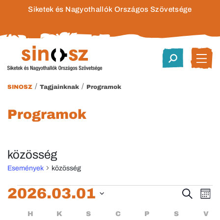
Siketek és Nagyothallók Országos Szövetsége
/
/
SINOSZ
Tagjainknak
Programok
Programok
közösség
Események
közösség
Események
2026.03.01
Esem
E
Keresett
Hóna
kifejezés
Dátum
né
keres
Események
HÉTFŐ
KEDD
SZERDA
CSÜTÖRTÖK
PÉNTEK
SZOMBA
H
K
S
C
P
S
V
kiválasztása.