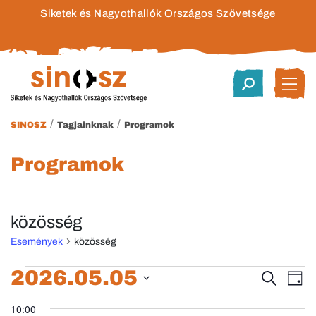
Siketek és Nagyothallók Országos Szövetsége
/
/
SINOSZ
Tagjainknak
Programok
Programok
közösség
Események
közösség
Események
2026.05.05
Esem
E
Keresett
Nap
kifejezés
Dátum
né
for
keres
10:00
kiválasztása.