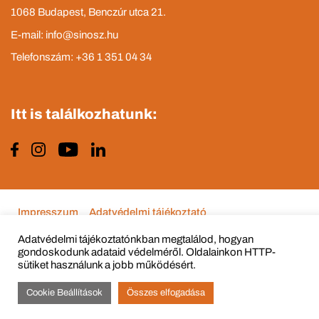
1068 Budapest, Benczúr utca 21.
E-mail: info@sinosz.hu
Telefonszám: +36 1 351 04 34
Itt is találkozhatunk:
Impresszum
Adatvédelmi tájékoztató
Adatvédelmi tájékoztatónkban megtalálod, hogyan
gondoskodunk adataid védelméről. Oldalainkon HTTP-
sütiket használunk a jobb működésért.
© Copyright 2015 - 2022 All Rights Reserved
Cookie Beállítások
Összes elfogadása