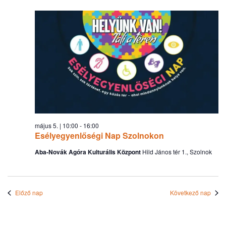
na
2026.05.05.
és
nézet
válas
május 5. | 10:00
-
16:00
Esélyegyenlőségi Nap Szolnokon
Aba-Novák Agóra Kulturális Központ
Hild János tér 1., Szolnok
Előző nap
Következő nap