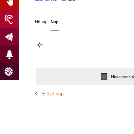
Esemény
Események
Hónap
Nap
nézet
for
navigáció
2026.08.06.
Ma
Dátum
kiválasztása.
Nincsenek 
Előző nap