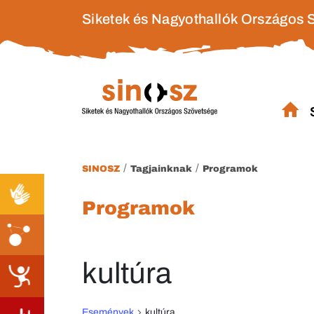
Siketek és Nagyothallók Országos 
/
/
SINOSZ
Tagjainknak
Programok
Programok
kultúra
Események
kultúra