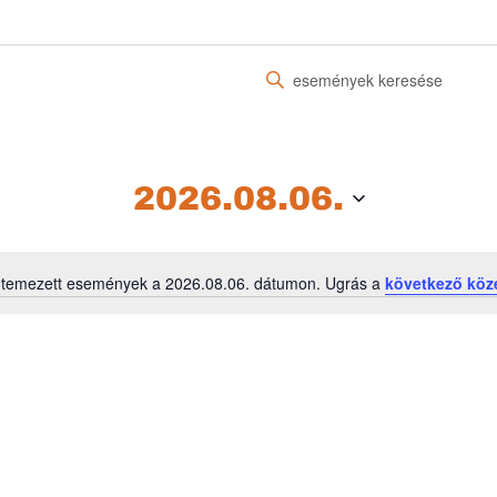
Írja
be
a
keresőszót.
Keresse
2026.08.06.
meg
a
Események
ütemezett események a 2026.08.06. dátumon. Ugrás a
következő köz
-
Notice
t
a
keresőszóval.