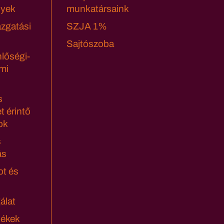
yek
munkatársaink
azgatási
SZJA 1%
Sajtószoba
lőségi-
mi
s
t érintő
ok
s
ás
ot és
álat
lékek