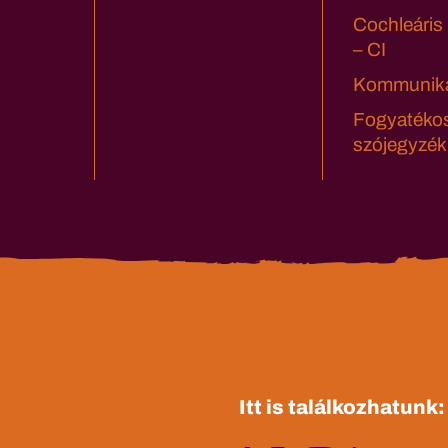
Cochleáris
– CI
Kommuniká
Fogyatéko
szójegyzék
Itt is találkozhatunk: