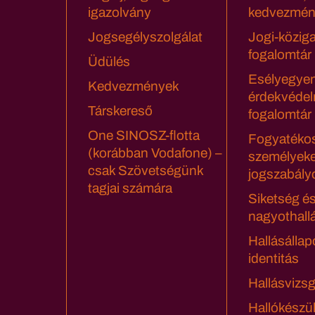
igazolvány
kedvezmén
Jogsegélyszolgálat
Jogi-közig
fogalomtár
Üdülés
Esélyegyen
Kedvezmények
érdekvédel
Társkereső
fogalomtár
One SINOSZ-flotta
Fogyatéko
(korábban Vodafone) –
személyeke
csak Szövetségünk
jogszabály
tagjai számára
Siketség é
nagyothall
Hallásállap
identitás
Hallásvizsg
Hallókészü