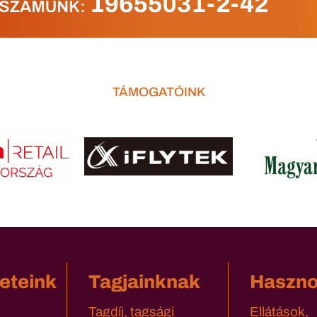
TÁMOGATÓINK
eteink
Tagjainknak
Haszn
Tagdíj, tagsági
Ellátások,