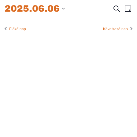
2025.06.06.
2025.06.06
Esem
E
Keresett
Nap
kifejezés
Dátum
né
keres
kiválasztása.
na
Előző nap
Következő nap
és
nézet
válas