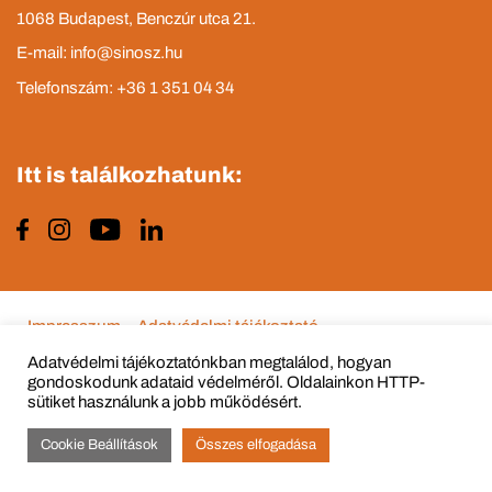
1068 Budapest, Benczúr utca 21.
E-mail: info@sinosz.hu
Telefonszám: +36 1 351 04 34
Itt is találkozhatunk:
Impresszum
Adatvédelmi tájékoztató
Adatvédelmi tájékoztatónkban megtalálod, hogyan
gondoskodunk adataid védelméről. Oldalainkon HTTP-
sütiket használunk a jobb működésért.
© Copyright 2015 - 2022 All Rights Reserved
Cookie Beállítások
Összes elfogadása