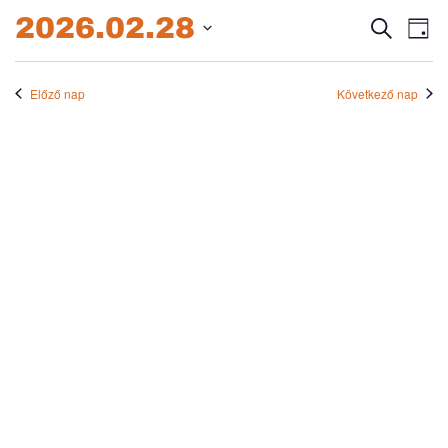
2026.02.28.
2026.02.28
Esem
E
Keresett
Nap
kifejezés
Dátum
né
keres
kiválasztása.
na
Előző nap
Következő nap
és
nézet
válas