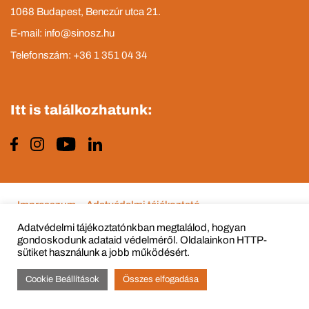
1068 Budapest, Benczúr utca 21.
E-mail: info@sinosz.hu
Telefonszám: +36 1 351 04 34
Itt is találkozhatunk:
Impresszum
Adatvédelmi tájékoztató
Adatvédelmi tájékoztatónkban megtalálod, hogyan
gondoskodunk adataid védelméről. Oldalainkon HTTP-
sütiket használunk a jobb működésért.
© Copyright 2015 - 2022 All Rights Reserved
Cookie Beállítások
Összes elfogadása