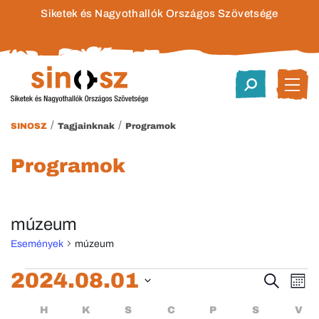
Siketek és Nagyothallók Országos Szövetsége
/
/
SINOSZ
Tagjainknak
Programok
Programok
múzeum
Események
múzeum
Események
2024.08.01
Esem
E
Keresett
Hóna
kifejezés
Dátum
né
keres
Események
HÉTFŐ
KEDD
SZERDA
CSÜTÖRTÖK
PÉNTEK
SZOMBA
H
K
S
C
P
S
V
kiválasztása.