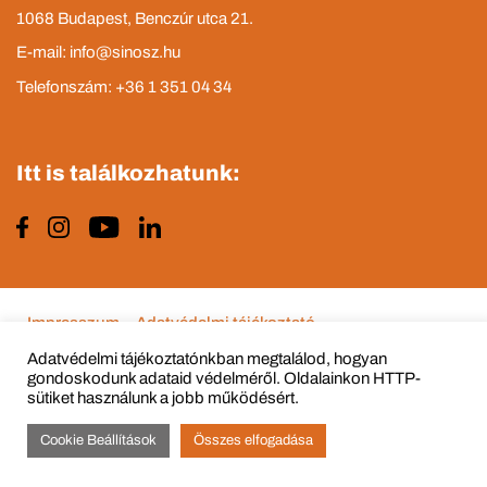
1068 Budapest, Benczúr utca 21.
E-mail: info@sinosz.hu
Telefonszám: +36 1 351 04 34
Itt is találkozhatunk:
Impresszum
Adatvédelmi tájékoztató
Adatvédelmi tájékoztatónkban megtalálod, hogyan
gondoskodunk adataid védelméről. Oldalainkon HTTP-
sütiket használunk a jobb működésért.
© Copyright 2015 - 2022 All Rights Reserved
Cookie Beállítások
Összes elfogadása