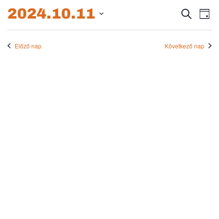
2024.10.11.
2024.10.11
Esem
E
Keresett
Nap
kifejezés
Dátum
né
keres
kiválasztása.
na
Előző nap
Következő nap
és
nézet
válas