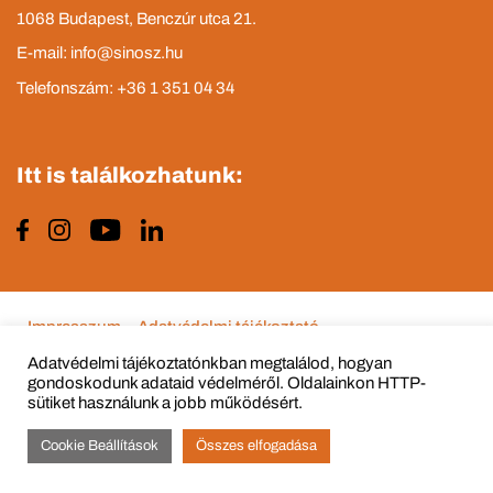
1068 Budapest, Benczúr utca 21.
E-mail: info@sinosz.hu
Telefonszám: +36 1 351 04 34
Itt is találkozhatunk:
Impresszum
Adatvédelmi tájékoztató
Adatvédelmi tájékoztatónkban megtalálod, hogyan
gondoskodunk adataid védelméről. Oldalainkon HTTP-
sütiket használunk a jobb működésért.
© Copyright 2015 - 2022 All Rights Reserved
Cookie Beállítások
Összes elfogadása