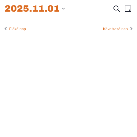
2025.11.01.
2025.11.01
Esem
E
Keresett
Nap
kifejezés
Dátum
né
keres
kiválasztása.
na
Előző nap
Következő nap
és
nézet
válas