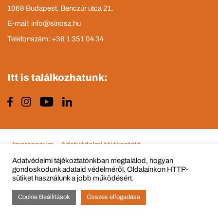
1068 Budapest, Benczúr utca 21.
E-mail: info@sinosz.hu
Telefonszám: +36 1 351 04 34
Itt is találkozhatunk:
Impresszum
Adatvédelmi tájékoztató
Adatvédelmi tájékoztatónkban megtalálod, hogyan
gondoskodunk adataid védelméről. Oldalainkon HTTP-
sütiket használunk a jobb működésért.
© Copyright 2015 - 2022 All Rights Reserved
Cookie Beállítások
Összes elfogadása