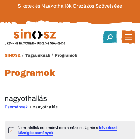
Siketek és Nagyothallók Országos Szövetsége
/
/
SINOSZ
Tagjainknak
Programok
Programok
nagyothallás
Események
nagyothallás
Események
Nem találtak eredményt erre a nézetre. Ugrás a
következő
Notice
közelgő események
.