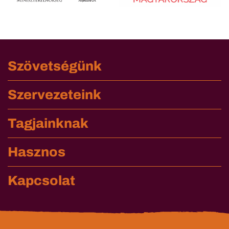
Szövetségünk
Szervezeteink
Tagjainknak
Hasznos
Kapcsolat