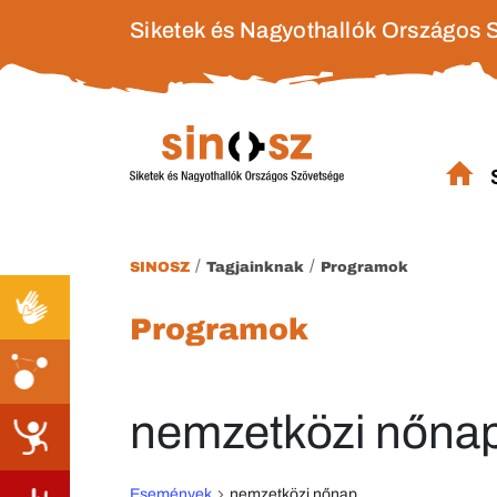
Siketek és Nagyothallók Országos 
/
/
SINOSZ
Tagjainknak
Programok
Programok
nemzetközi nőna
Események
nemzetközi nőnap