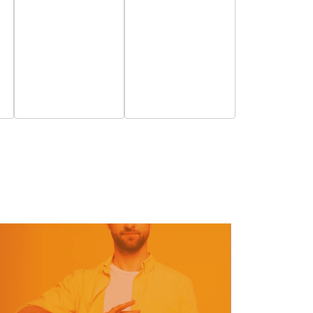
esemény,
esemény,