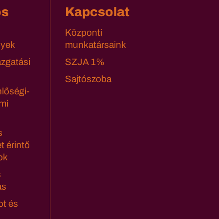
os
Kapcsolat
Központi
yek
munkatársaink
azgatási
SZJA 1%
Sajtószoba
lőségi-
mi
s
t érintő
ok
s
ás
ot és