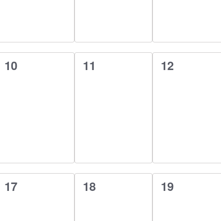
0
0
0
10
11
12
esemény,
esemény,
esemény,
0
0
0
17
18
19
esemény,
esemény,
esemény,