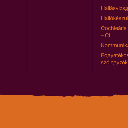
Hallásvizsg
Hallókészü
Cochleáris
– CI
Kommuniká
Fogyatéko
szójegyzék