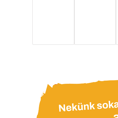
esemény,
esemény,