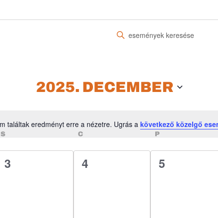
Írja
be
a
keresőszót.
Keresse
2025. DECEMBER
meg
a
Események
m találtak eredményt erre a nézetre. Ugrás a
következő közelgő es
-
Notice
SZERDA
CSÜTÖRTÖK
PÉNTEK
S
C
P
t
a
0
0
0
3
4
5
keresőszóval.
esemény,
esemény,
esemény,