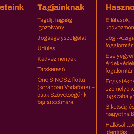
eteink
Tagjainknak
Haszn
Tagdíj, tagsági
Ellátások,
igazolvány
kedvezmén
Jogsegélyszolgálat
Jogi-közig
fogalomtár
Üdülés
Esélyegyen
Kedvezmények
érdekvédel
Társkereső
fogalomtár
One SINOSZ-flotta
Fogyatéko
(korábban Vodafone) –
személyeke
csak Szövetségünk
jogszabály
tagjai számára
Siketség é
nagyothall
Hallásállap
identitás