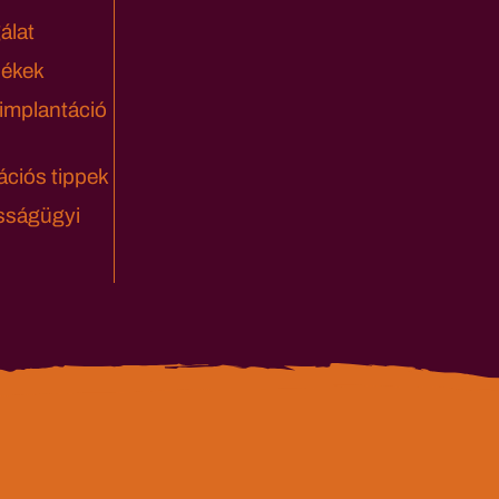
álat
lékek
 implantáció
ciós tippek
sságügyi