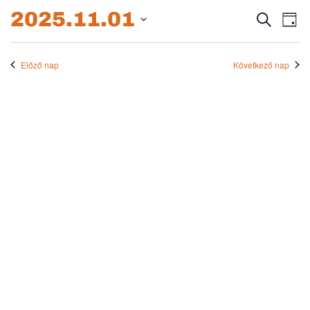
2025.11.01.
2025.11.01
Esem
E
Keresett
Nap
kifejezés
Dátum
né
keres
kiválasztása.
na
Előző nap
Következő nap
és
nézet
válas