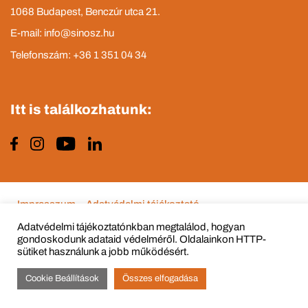
1068 Budapest, Benczúr utca 21.
E-mail: info@sinosz.hu
Telefonszám: +36 1 351 04 34
Itt is találkozhatunk:
Impresszum
Adatvédelmi tájékoztató
Adatvédelmi tájékoztatónkban megtalálod, hogyan
gondoskodunk adataid védelméről. Oldalainkon HTTP-
sütiket használunk a jobb működésért.
© Copyright 2015 - 2022 All Rights Reserved
Cookie Beállítások
Összes elfogadása