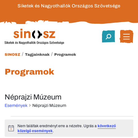
Siketek és Nagyothallók Országos Szövetsége
/
/
SINOSZ
Tagjainknak
Programok
Programok
Néprajzi Múzeum
Események
Néprajzi Múzeum
Események
Nem találtak eredményt erre a nézetre. Ugrás a
következő
Notice
közelgő események
.