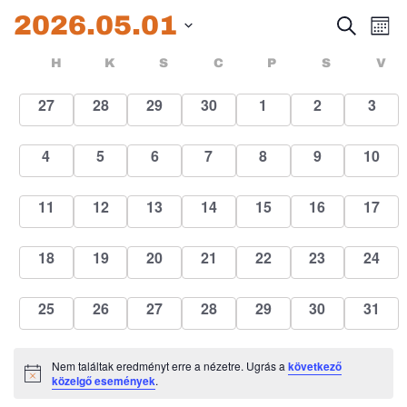
2026.05.01
Esem
E
Keresett
Hóna
kifejezés
Dátum
né
keres
Események
HÉTFŐ
KEDD
SZERDA
CSÜTÖRTÖK
PÉNTEK
SZOMBA
H
K
S
C
P
S
V
kiválasztása.
na
és
naptár
0
0
0
0
0
0
0
27
28
29
30
1
2
3
események
események
események
események
események
események
esem
nézet
0
0
0
0
0
0
0
4
5
6
7
8
9
10
válas
események
események
események
események
események
események
esemé
0
0
0
0
0
0
0
11
12
13
14
15
16
17
események
események
események
események
események
események
esemé
0
0
0
0
0
0
0
18
19
20
21
22
23
24
események
események
események
események
események
események
esemé
0
0
0
0
0
0
0
25
26
27
28
29
30
31
események
események
események
események
események
események
esemé
Nem találtak eredményt erre a nézetre. Ugrás a
következő
Notice
közelgő események
.