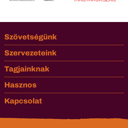
Szövetségünk
Szervezeteink
Tagjainknak
Hasznos
Kapcsolat