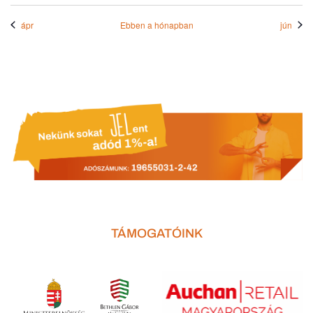
ápr
Ebben a hónapban
jún
TÁMOGATÓINK