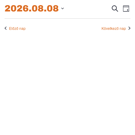
2026.08.08.
2026.08.08
Esem
E
Keresett
Nap
kifejezés
Dátum
né
keres
kiválasztása.
na
Előző nap
Következő nap
és
nézet
válas