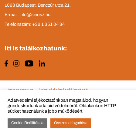
1068 Budapest, Benczúr utca 21.
E-mail: info@sinosz.hu
Telefonszám: +36 1 351 04 34
Itt is találkozhatunk:
Impresszum
Adatvédelmi tájékoztató
Adatvédelmi tájékoztatónkban megtalálod, hogyan
gondoskodunk adataid védelméről. Oldalainkon HTTP-
sütiket használunk a jobb működésért.
© Copyright 2015 - 2022 All Rights Reserved
Cookie Beállítások
Összes elfogadása