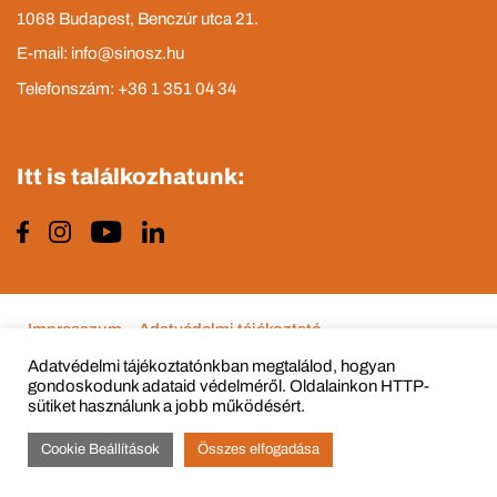
1068 Budapest, Benczúr utca 21.
E-mail: info@sinosz.hu
Telefonszám: +36 1 351 04 34
Itt is találkozhatunk:
Impresszum
Adatvédelmi tájékoztató
Adatvédelmi tájékoztatónkban megtalálod, hogyan
gondoskodunk adataid védelméről. Oldalainkon HTTP-
sütiket használunk a jobb működésért.
© Copyright 2015 - 2022 All Rights Reserved
Cookie Beállítások
Összes elfogadása