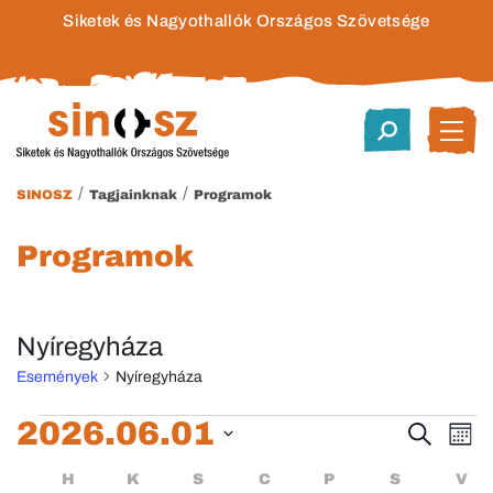
Siketek és Nagyothallók Országos Szövetsége
/
/
SINOSZ
Tagjainknak
Programok
Programok
Nyíregyháza
Események
Nyíregyháza
Események
2026.06.01
Esem
E
Keresett
Hóna
kifejezés
Dátum
né
keres
Események
HÉTFŐ
KEDD
SZERDA
CSÜTÖRTÖK
PÉNTEK
SZOMBA
H
K
S
C
P
S
V
kiválasztása.