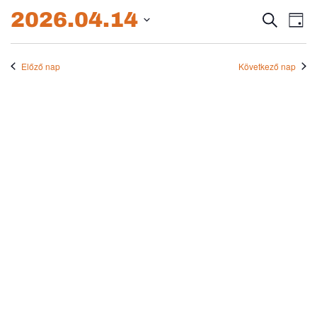
2026.04.14.
2026.04.14
Esem
E
Keresett
Nap
kifejezés
Dátum
né
keres
kiválasztása.
na
Előző nap
Következő nap
és
nézet
válas