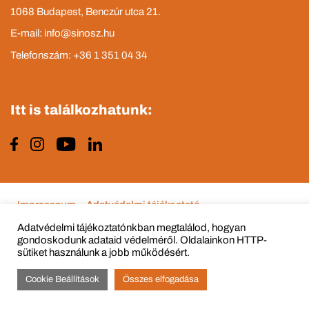
1068 Budapest, Benczúr utca 21.
E-mail: info@sinosz.hu
Telefonszám: +36 1 351 04 34
Itt is találkozhatunk:
Impresszum
Adatvédelmi tájékoztató
Adatvédelmi tájékoztatónkban megtalálod, hogyan
gondoskodunk adataid védelméről. Oldalainkon HTTP-
sütiket használunk a jobb működésért.
© Copyright 2015 - 2022 All Rights Reserved
Cookie Beállítások
Összes elfogadása