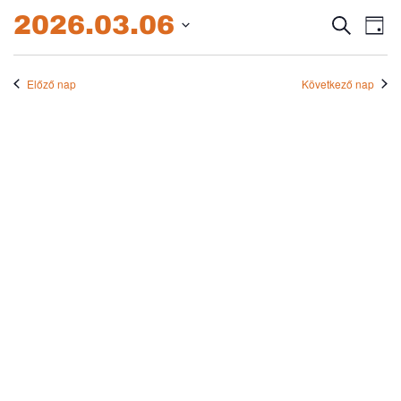
2026.03.06.
2026.03.06
Esem
E
Keresett
Nap
kifejezés
Dátum
né
keres
kiválasztása.
na
Előző nap
Következő nap
és
nézet
válas