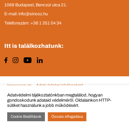
1068 Budapest, Benczúr utca 21.
E-mail: info@sinosz.hu
Telefonszám: +36 1 351 04 34
Itt is találkozhatunk:
Impresszum
Adatvédelmi tájékoztató
Adatvédelmi tájékoztatónkban megtalálod, hogyan
gondoskodunk adataid védelméről. Oldalainkon HTTP-
sütiket használunk a jobb működésért.
© Copyright 2015 - 2022 All Rights Reserved
Cookie Beállítások
Összes elfogadása