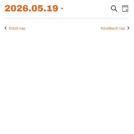
2026.05.19.
2026.05.19
Esem
E
Keresett
Nap
kifejezés
Dátum
né
keres
kiválasztása.
na
Előző nap
Következő nap
és
nézet
válas