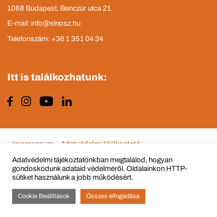
1068 Budapest, Benczúr utca 21.
E-mail: info@sinosz.hu
Telefonszám: +36 1 351 04 34
Itt is találkozhatunk:
Impresszum
Adatvédelmi tájékoztató
Adatvédelmi tájékoztatónkban megtalálod, hogyan
gondoskodunk adataid védelméről. Oldalainkon HTTP-
sütiket használunk a jobb működésért.
© Copyright 2015 - 2022 All Rights Reserved
Cookie Beállítások
Összes elfogadása