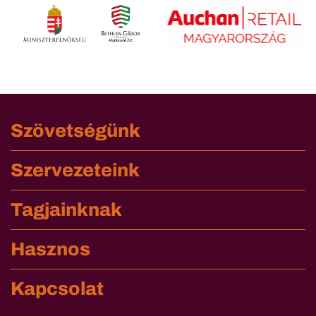
Szövetségünk
Szervezeteink
Tagjainknak
Hasznos
Kapcsolat