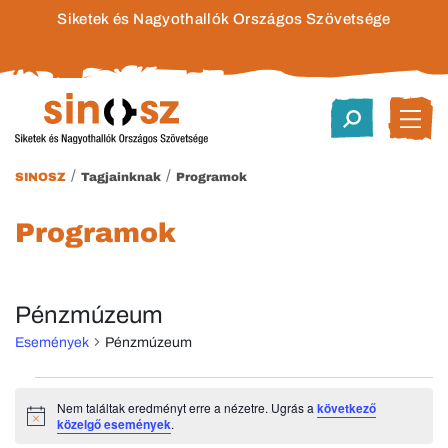
Siketek és Nagyothallók Országos Szövetsége
/
/
SINOSZ
Tagjainknak
Programok
Programok
Pénzmúzeum
Események
Pénzmúzeum
Események
Nem találtak eredményt erre a nézetre. Ugrás a
következő
Notice
közelgő események
.