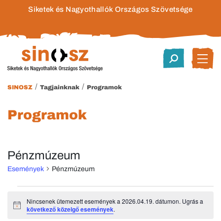
Siketek és Nagyothallók Országos Szövetsége
/
/
SINOSZ
Tagjainknak
Programok
Programok
Pénzmúzeum
Események
Pénzmúzeum
Események
Nincsenek ütemezett események a 2026.04.19. dátumon. Ugrás a
Notice
következő közelgő események
.
for