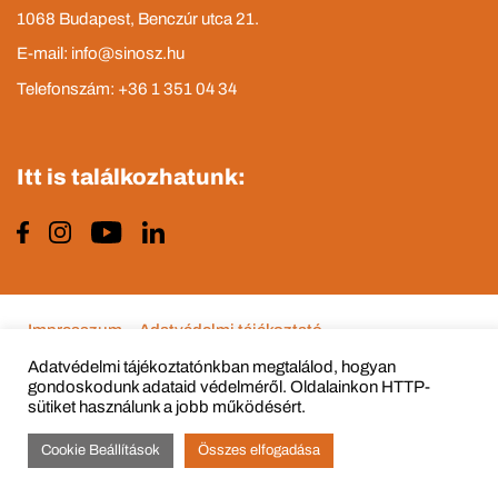
1068 Budapest, Benczúr utca 21.
E-mail: info@sinosz.hu
Telefonszám: +36 1 351 04 34
Itt is találkozhatunk:
Impresszum
Adatvédelmi tájékoztató
Adatvédelmi tájékoztatónkban megtalálod, hogyan
gondoskodunk adataid védelméről. Oldalainkon HTTP-
sütiket használunk a jobb működésért.
© Copyright 2015 - 2022 All Rights Reserved
Cookie Beállítások
Összes elfogadása