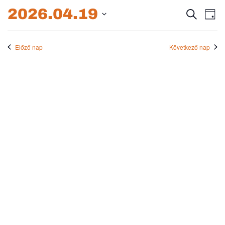
2026.04.19.
2026.04.19
Esem
E
Keresett
Nap
kifejezés
Dátum
né
keres
kiválasztása.
na
Előző nap
Következő nap
és
nézet
válas