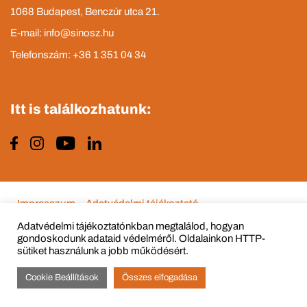
1068 Budapest, Benczúr utca 21.
E-mail: info@sinosz.hu
Telefonszám: +36 1 351 04 34
Itt is találkozhatunk:
Impresszum
Adatvédelmi tájékoztató
Adatvédelmi tájékoztatónkban megtalálod, hogyan
gondoskodunk adataid védelméről. Oldalainkon HTTP-
sütiket használunk a jobb működésért.
© Copyright 2015 - 2022 All Rights Reserved
Cookie Beállítások
Összes elfogadása