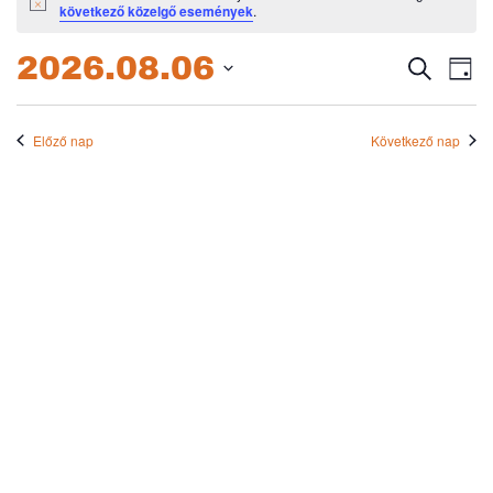
Notice
következő közelgő események
.
for
2026.08.06.
2026.08.06
Esem
E
Keresett
Nap
kifejezés
Dátum
né
keres
kiválasztása.
na
Előző nap
Következő nap
és
nézet
válas