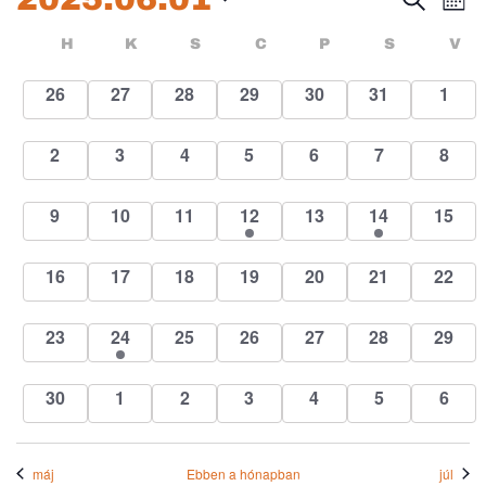
Események
Esem
E
Hóna
kifejezés
Dátum
né
keres
Események
HÉTFŐ
KEDD
SZERDA
CSÜTÖRTÖK
PÉNTEK
SZOMBA
H
K
S
C
P
S
V
kiválasztása.
na
és
naptár
0
0
0
0
0
0
0
26
27
28
29
30
31
1
események
események
események
események
események
események
esem
nézet
0
0
0
0
0
0
0
2
3
4
5
6
7
8
válas
események
események
események
események
események
események
esem
0
0
0
1
0
1
0
9
10
11
12
13
14
15
események
események
események
esemény
események
esemény
esemé
0
0
0
0
0
0
0
16
17
18
19
20
21
22
események
események
események
események
események
események
esemé
0
1
0
0
0
0
0
23
24
25
26
27
28
29
események
esemény
események
események
események
események
esemé
0
0
0
0
0
0
0
30
1
2
3
4
5
6
események
események
események
események
események
események
esem
máj
Ebben a hónapban
júl