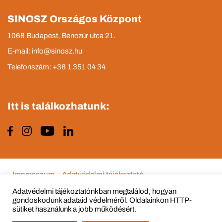
SINOSZ Országos Központ
1068 Budapest, Benczúr utca 21.
E-mail: info@sinosz.hu
Telefonszám: +36 1 351 04 34
Itt is találkozhatunk:
Impresszum
Adatvédelmi tájékoztató
Adatvédelmi tájékoztatónkban megtalálod, hogyan
gondoskodunk adataid védelméről. Oldalainkon HTTP-
sütiket használunk a jobb működésért.