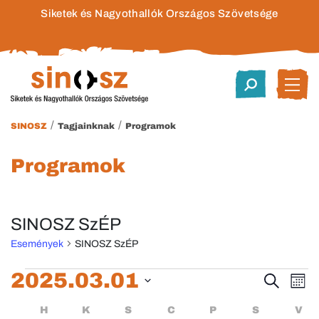
Siketek és Nagyothallók Országos Szövetsége
/
/
SINOSZ
Tagjainknak
Programok
Programok
SINOSZ SzÉP
Események
SINOSZ SzÉP
Események
2025.03.01
Esem
E
Keresett
Hóna
kifejezés
Dátum
né
keres
Események
HÉTFŐ
KEDD
SZERDA
CSÜTÖRTÖK
PÉNTEK
SZOMBA
H
K
S
C
P
S
V
kiválasztása.