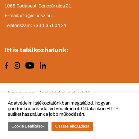
1068 Budapest, Benczúr utca 21.
E-mail: info@sinosz.hu
Telefonszám: +36 1 351 04 34
Itt is találkozhatunk:
Impresszum
Adatvédelmi tájékoztató
Adatvédelmi tájékoztatónkban megtalálod, hogyan
gondoskodunk adataid védelméről. Oldalainkon HTTP-
sütiket használunk a jobb működésért.
© Copyright 2015 - 2022 All Rights Reserved
Cookie Beállítások
Összes elfogadása