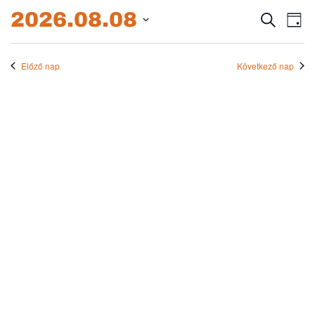
2026.08.08.
2026.08.08
Esem
E
Keresett
Nap
kifejezés
Dátum
né
keres
kiválasztása.
na
Előző nap
Következő nap
és
nézet
válas