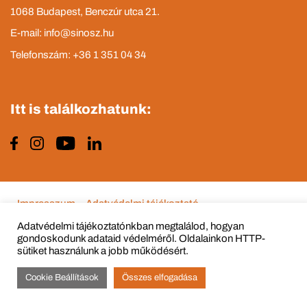
1068 Budapest, Benczúr utca 21.
E-mail: info@sinosz.hu
Telefonszám: +36 1 351 04 34
Itt is találkozhatunk:
Impresszum
Adatvédelmi tájékoztató
Adatvédelmi tájékoztatónkban megtalálod, hogyan
gondoskodunk adataid védelméről. Oldalainkon HTTP-
sütiket használunk a jobb működésért.
© Copyright 2015 - 2022 All Rights Reserved
Cookie Beállítások
Összes elfogadása