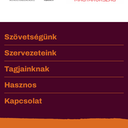
Szövetségünk
Szervezeteink
Tagjainknak
Hasznos
Kapcsolat