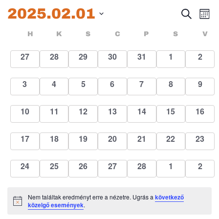
2025.02.01
Esem
E
Keresett
Hóna
kifejezés
Dátum
né
keres
Események
HÉTFŐ
KEDD
SZERDA
CSÜTÖRTÖK
PÉNTEK
SZOMBA
H
K
S
C
P
S
V
kiválasztása.
na
és
naptár
0
0
0
0
0
0
0
27
28
29
30
31
1
2
események
események
események
események
események
események
esem
nézet
0
0
0
0
0
0
0
3
4
5
6
7
8
9
válas
események
események
események
események
események
események
esem
0
0
0
0
0
0
0
10
11
12
13
14
15
16
események
események
események
események
események
események
esemé
0
0
0
0
0
0
0
17
18
19
20
21
22
23
események
események
események
események
események
események
esemé
0
0
0
0
0
0
0
24
25
26
27
28
1
2
események
események
események
események
események
események
esem
Nem találtak eredményt erre a nézetre. Ugrás a
következő
Notice
közelgő események
.