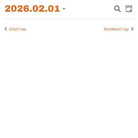
2026.02.01.
2026.02.01
Esem
E
Keresett
Nap
kifejezés
Dátum
né
keres
kiválasztása.
na
Előző nap
Következő nap
és
nézet
válas