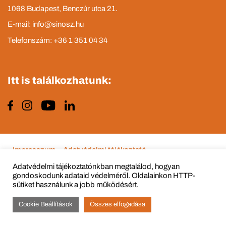
1068 Budapest, Benczúr utca 21.
E-mail: info@sinosz.hu
Telefonszám: +36 1 351 04 34
Itt is találkozhatunk:
Impresszum
Adatvédelmi tájékoztató
Adatvédelmi tájékoztatónkban megtalálod, hogyan
gondoskodunk adataid védelméről. Oldalainkon HTTP-
sütiket használunk a jobb működésért.
© Copyright 2015 - 2022 All Rights Reserved
Cookie Beállítások
Összes elfogadása