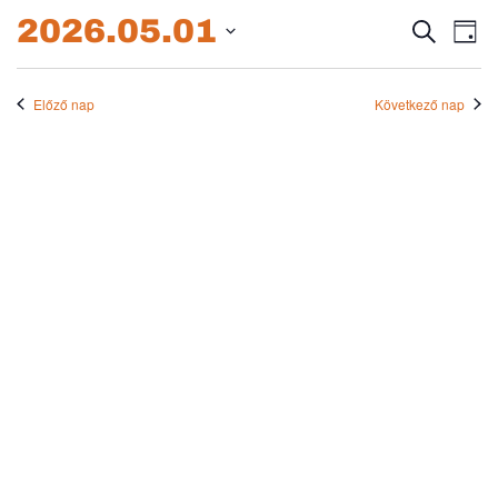
2026.05.01.
2026.05.01
Esem
E
Keresett
Nap
kifejezés
Dátum
né
keres
kiválasztása.
na
Előző nap
Következő nap
és
nézet
válas