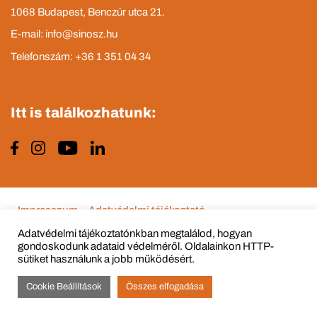
1068 Budapest, Benczúr utca 21.
E-mail: info@sinosz.hu
Telefonszám: +36 1 351 04 34
Itt is találkozhatunk:
Impresszum
Adatvédelmi tájékoztató
Adatvédelmi tájékoztatónkban megtalálod, hogyan
gondoskodunk adataid védelméről. Oldalainkon HTTP-
sütiket használunk a jobb működésért.
© Copyright 2015 - 2022 All Rights Reserved
Cookie Beállítások
Összes elfogadása