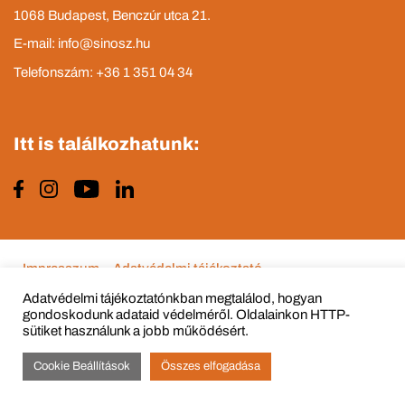
1068 Budapest, Benczúr utca 21.
E-mail: info@sinosz.hu
Telefonszám: +36 1 351 04 34
Itt is találkozhatunk:
Impresszum
Adatvédelmi tájékoztató
Adatvédelmi tájékoztatónkban megtalálod, hogyan
gondoskodunk adataid védelméről. Oldalainkon HTTP-
sütiket használunk a jobb működésért.
© Copyright 2015 - 2022 All Rights Reserved
Cookie Beállítások
Összes elfogadása