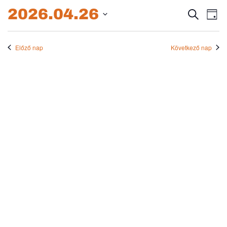
2026.04.26.
2026.04.26
Esem
E
Keresett
Nap
kifejezés
Dátum
né
keres
kiválasztása.
na
Előző nap
Következő nap
és
nézet
válas