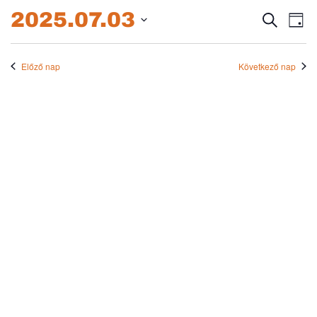
2025.07.03.
2025.07.03
Esem
E
Keresett
Nap
kifejezés
Dátum
né
keres
kiválasztása.
na
Előző nap
Következő nap
és
nézet
válas