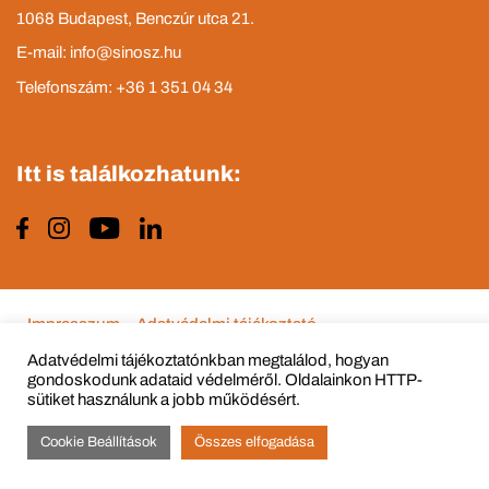
1068 Budapest, Benczúr utca 21.
E-mail: info@sinosz.hu
Telefonszám: +36 1 351 04 34
Itt is találkozhatunk:
Impresszum
Adatvédelmi tájékoztató
Adatvédelmi tájékoztatónkban megtalálod, hogyan
gondoskodunk adataid védelméről. Oldalainkon HTTP-
sütiket használunk a jobb működésért.
© Copyright 2015 - 2022 All Rights Reserved
Cookie Beállítások
Összes elfogadása