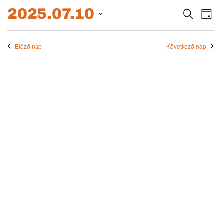
2025.07.10.
2025.07.10
Esem
E
Keresett
Nap
kifejezés
Dátum
né
keres
kiválasztása.
na
Előző nap
Következő nap
és
nézet
válas