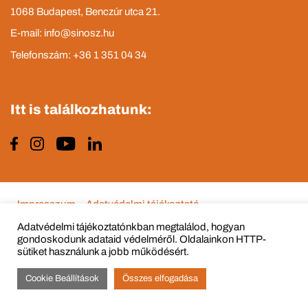
1068 Budapest, Benczúr utca 21.
E-mail: info@sinosz.hu
Telefonszám: +36 1 351 04 34
Itt is találkozhatunk:
Impresszum
Adatvédelmi tájékoztató
Adatvédelmi tájékoztatónkban megtalálod, hogyan
gondoskodunk adataid védelméről. Oldalainkon HTTP-
sütiket használunk a jobb működésért.
© Copyright 2015 - 2022 All Rights Reserved
Cookie Beállítások
Összes elfogadása