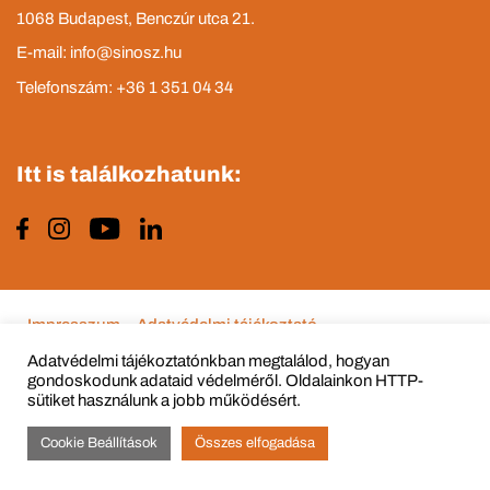
1068 Budapest, Benczúr utca 21.
E-mail: info@sinosz.hu
Telefonszám: +36 1 351 04 34
Itt is találkozhatunk:
Impresszum
Adatvédelmi tájékoztató
Adatvédelmi tájékoztatónkban megtalálod, hogyan
gondoskodunk adataid védelméről. Oldalainkon HTTP-
sütiket használunk a jobb működésért.
© Copyright 2015 - 2022 All Rights Reserved
Cookie Beállítások
Összes elfogadása