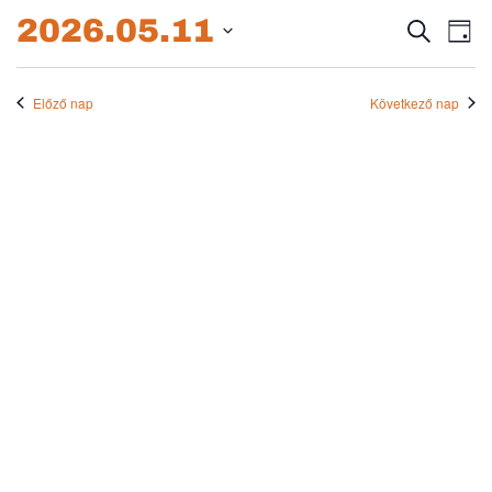
2026.05.11.
2026.05.11
Esem
E
Keresett
Nap
kifejezés
Dátum
né
keres
kiválasztása.
na
Előző nap
Következő nap
és
nézet
válas