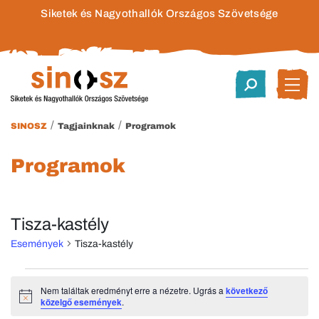
Siketek és Nagyothallók Országos Szövetsége
/
/
SINOSZ
Tagjainknak
Programok
Programok
Tisza-kastély
Események
Tisza-kastély
Események
Nem találtak eredményt erre a nézetre. Ugrás a
következő
Notice
közelgő események
.