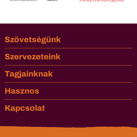
Szövetségünk
Szervezeteink
Tagjainknak
Hasznos
Kapcsolat