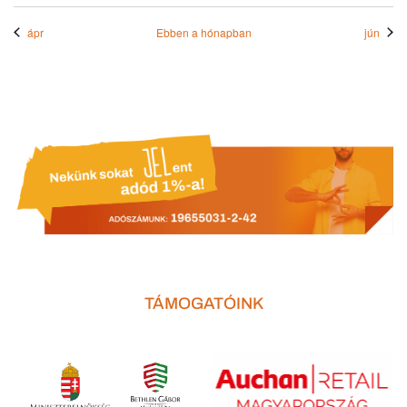
ápr
Ebben a hónapban
jún
TÁMOGATÓINK