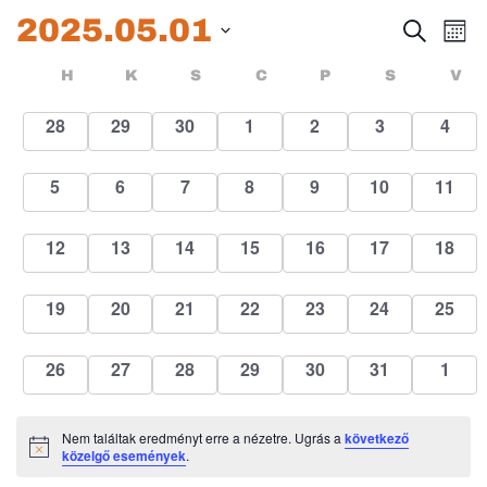
2025.05.01
Esem
E
Keresett
Hóna
kifejezés
Dátum
né
keres
Események
HÉTFŐ
KEDD
SZERDA
CSÜTÖRTÖK
PÉNTEK
SZOMBA
H
K
S
C
P
S
V
kiválasztása.
na
és
naptár
0
0
0
0
0
0
0
28
29
30
1
2
3
4
események
események
események
események
események
események
esem
nézet
0
0
0
0
0
0
0
5
6
7
8
9
10
11
válas
események
események
események
események
események
események
esemé
0
0
0
0
0
0
0
12
13
14
15
16
17
18
események
események
események
események
események
események
esemé
0
0
0
0
0
0
0
19
20
21
22
23
24
25
események
események
események
események
események
események
esemé
0
0
0
0
0
0
0
26
27
28
29
30
31
1
események
események
események
események
események
események
esem
Nem találtak eredményt erre a nézetre. Ugrás a
következő
Notice
közelgő események
.