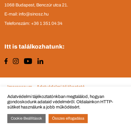
1068 Budapest, Benczúr utca 21.
E-mail: info@sinosz.hu
Telefonszám: +36 1 351 04 34
Itt is találkozhatunk:
Impresszum
Adatvédelmi tájékoztató
Adatvédelmi tájékoztatónkban megtalálod, hogyan
gondoskodunk adataid védelméről. Oldalainkon HTTP-
sütiket használunk a jobb működésért.
© Copyright 2015 - 2022 All Rights Reserved
Cookie Beállítások
Összes elfogadása