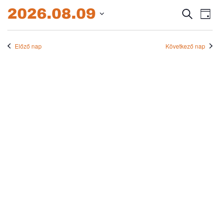
2026.08.09.
2026.08.09
Esem
E
Keresett
Nap
kifejezés
Dátum
né
keres
kiválasztása.
na
Előző nap
Következő nap
és
nézet
válas