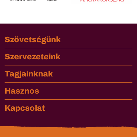
Szövetségünk
Szervezeteink
Tagjainknak
Hasznos
Kapcsolat