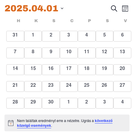
2025.04.01
Esem
E
Keresett
Hóna
kifejezés
Dátum
né
keres
Események
HÉTFŐ
KEDD
SZERDA
CSÜTÖRTÖK
PÉNTEK
SZOMBA
H
K
S
C
P
S
V
kiválasztása.
na
és
naptár
0
0
0
0
0
0
0
31
1
2
3
4
5
6
események
események
események
események
események
események
esem
nézet
0
0
0
0
0
0
0
7
8
9
10
11
12
13
válas
események
események
események
események
események
események
esemé
0
0
0
0
0
0
0
14
15
16
17
18
19
20
események
események
események
események
események
események
esemé
0
0
0
0
0
0
0
21
22
23
24
25
26
27
események
események
események
események
események
események
esemé
0
0
0
0
0
0
0
28
29
30
1
2
3
4
események
események
események
események
események
események
esem
Nem találtak eredményt erre a nézetre. Ugrás a
következő
Notice
közelgő események
.