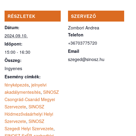
RÉSZLETEK
SZERVEZŐ
Dátum:
Zombori Andrea
Telefon
2024.09.10.
+36703775720
Időpont:
Email
15:00 - 16:30
szeged@sinosz.hu
Összeg:
Ingyenes
Esemény címkék:
fényképezés
,
jelnyelvi
akadálymentesítés
,
SINOSZ
Csongrád-Csanád Megyei
Szervezete
,
SINOSZ
Hódmezővásárhelyi Helyi
Szervezete
,
SINOSZ
Szegedi Helyi Szervezete
,
SINOSZ SzÉP
,
szabadtéri