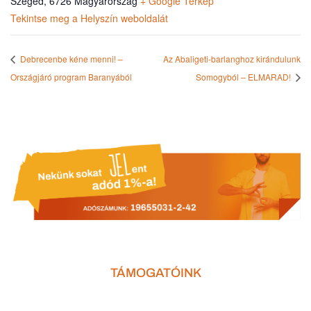
Szeged
,
6726
Magyarország
+ Google Térkép
Tekintse meg a Helyszín weboldalát
Debrecenbe kéne menni! –
Az Abaligeti-barlanghoz kirándulunk
Országjáró program Baranyából
Somogyból – ELMARAD!
TÁMOGATÓINK