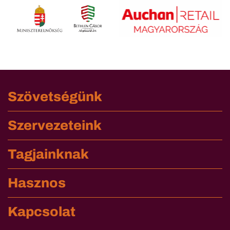
Szövetségünk
Szervezeteink
Tagjainknak
Hasznos
Kapcsolat